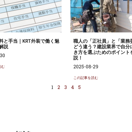
料と手当｜KRT外装で働く魅
職人の「正社員」と「業務
解説
どう違う？建設業界で自分
き方を選ぶためのポイント
30
説！
2025-08-29
読む
この記事を読む
1
2
3
4
5